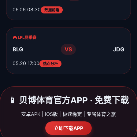
06.06 08:30
数据前瞻
🎮 LPL夏季赛
BLG
VS
JDG
05.20 17:00
热点分析
📱 贝博体育官方APP · 免费下载
安卓APK | iOS版 | 极速稳定 | 专属体育之旅
立即下载APP