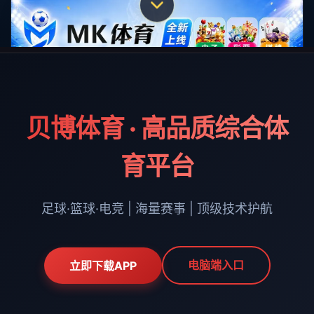
贝博体育 · 高品质综合体
育平台
足球·篮球·电竞 | 海量赛事 | 顶级技术护航
立即下载APP
电脑端入口