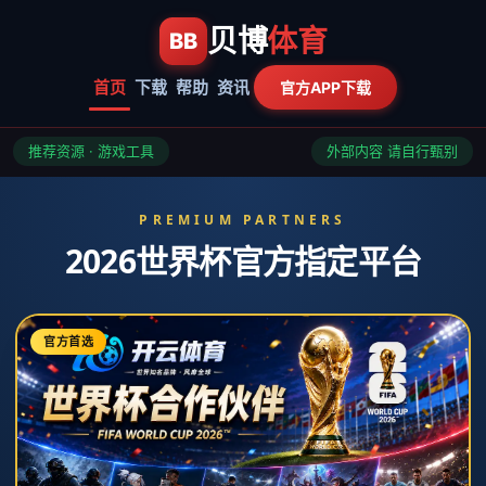
贝博
体育
BB
首页
下载
帮助
资讯
官方APP下载
推荐资源 · 游戏工具
外部内容 请自行甄别