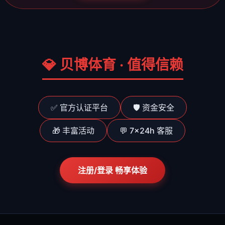
💎 贝博体育 · 值得信赖
✅ 官方认证平台
🛡️ 资金安全
🎁 丰富活动
💬 7x24h 客服
注册/登录 畅享体验